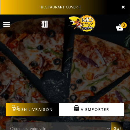
×
RESTAURANT OUVERT
0
ACCUEIL
LA CARTE
VOTRE COMPTE
NOTRE RESTAURANT
EN LIVRAISON
A EMPORTER
VOS AVIS
MENTIONS LÉGALES
Go!