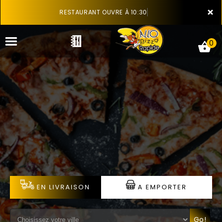
×
RESTAURANT OUVRE À 10:30
0
ACCUEIL
LA CARTE
VOTRE COMPTE
NOTRE RESTAURANT
EN LIVRAISON
A EMPORTER
VOS AVIS
MENTIONS LÉGALES
Go!