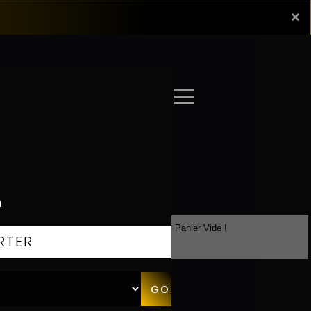
×
×
Panier
r / S'inscrire
Panier Vide !