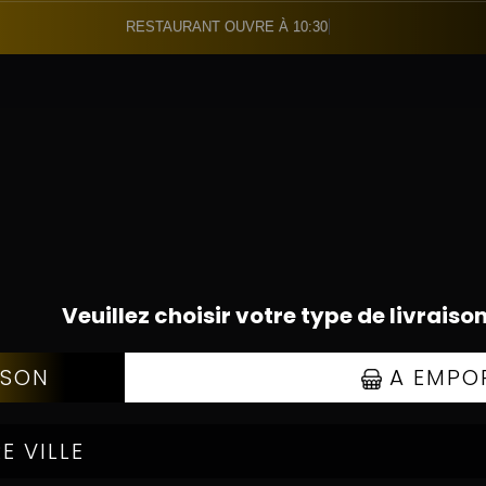
RESTAURANT OUVRE À 10:30
01.60.21.22.23
CARTE
Se connecte
01.60.21.30.00
07.86.18.34.04
PLATS